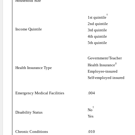
Household Size
†
1st quintile
2nd quintile
Income Quintile
3rd quintile
4th quintile
5th quintile
Government/Teacher
†
Health Insurance
Health Insurance Type
Employee-insured
Self-employed insured
Emergency Medical Facilities
.004
†
No
Disability Status
Yes
Chronic Conditions
.010