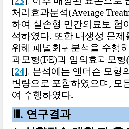
[
23
]. 이후 매칭된 표본으로
처리효과분석(Average Treatment
하여 실손형 민간의료보 험이
석하였다. 또한 내생성 문제
위해 패널회귀분석을 수행하였으
과모형(FE)과 임의효과모형(
[
24
]. 분석에는 앤더슨 모형
변량으로 포함하였으며, 모든 통계
여 수행하였다.
Ⅲ. 연구결과