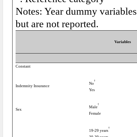
Notes: Year dummy variables a
but are not reported.
Variables
Constant
†
No
Indemnity Insurance
Yes
†
Male
Sex
Female
†
19-29 years
30-39 years