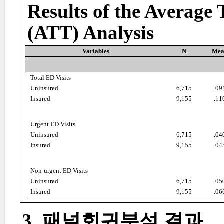
Results of the Average 
(ATT) Analysis
Variables
N
Mea
Total ED Visits
Uninsured
6,715
.09
Insured
9,155
.11
Urgent ED Visits
Uninsured
6,715
.04
Insured
9,155
.04
Non-urgent ED Visits
Uninsured
6,715
.05
Insured
9,155
.06
3. 패널회귀분석 결과