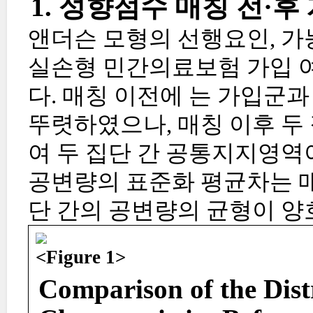
1. 성향점수 매칭 전·후
앤더슨 모형의 선행요인, 가
실손형 민간의료보험 가입 
다. 매칭 이전에 는 가입군
뚜렷하였으나, 매칭 이후 두
여 두 집단 간 공통지지영역
공변량의 표준화 평균차는 매칭
단 간의 공변량의 균형이 양호
<Figure 1>
Comparison of the Dist