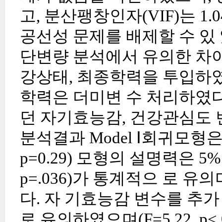
고, 분산팽창인자(VIF)는 1.0
공선성 문제를 배제할 수 있 
단변량 분석에서 유의한 차이
강상태, 최종학력을 투입하였
학력은 더미변 수 처리하였다
던 자기효능감, 건강관심도 
분석결과 Model Ⅰ회귀모형은
p=0.29) 모형의 설명력은 5
p=.036)가 통계적으 로 
다. 자 기효능감 변수를 추가 
로 유의하였으며(F=5.22, p<