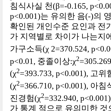
침식사실 천(β=-0.165, p<0.
p<0.001)는 유의한 음(-)
확인된 개인수준 요인과 전기
가 지역별로 차이가 나는지에
가구소득(χ 2=370.524, p<0
2
p<0.01, 중졸이상:χ
=305.2
2
(χ
=393.733, p<0.001), 
2
(χ
=366.710, p<0.001), 
2
진경험(χ
=332.940, p<0.
가 통계 적으로 유의미한 것