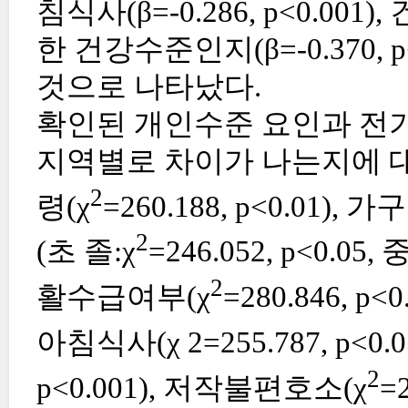
침식사(β=-0.286, p<0.001),
한 건강수준인지(β=-0.370, 
것으로 나타났다.
확인된 개인수준 요인과 전기
지역별로 차이가 나는지에 대
2
령(χ
=260.188, p<0.01), 
2
(초 졸:χ
=246.052, p<0.05
2
활수급여부(χ
=280.846, p
아침식사(χ 2=255.787, p<0
2
p<0.001), 저작불편호소(χ
=