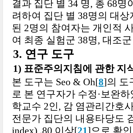
결과 집단 별 34 명, 총 68
려하여 집단 별 38명의 대상
된 2명의 참여자는 개인적 사
여 최종 실험군 38명, 대조
3. 연구 도구
1) 표준주의지침에 관한 지
본 도구는 Seo & Oh[
8
]의 
로 본 연구자가 수정·보완하
학교수 2인, 감 염관리간호사
전문가 집단의 내용타당도 검증과정을
index) .80 이상[
21
]으로 확인