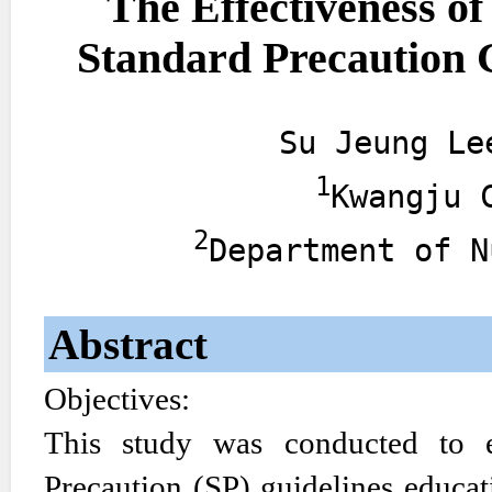
The Effectiveness o
Standard Precaution G
Su Jeung Le
1
Kwangju 
2
Department of N
Abstract
Objectives:
This study was conducted to ev
Precaution (SP) guidelines educa